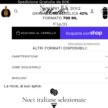
Spedizione Gratuita da 60€
Nocino RS 2012
Totale
articol
GRADAZIONE ALCOLICA
42%
nel
carrell
FORMATO
700 ML
0
€34,95
AGGIUNGI AL CARRELLO
Altre opzioni di pagamento
ALTRI FORMATI DISPONIBILI:
CARATTERISTICHE
COME DEGUSTARLO
MIXOLOGY
La noce, al suo apice.
Noci italiane selezionate